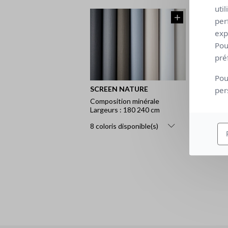
uti
per
exp
Pou
pré
Pou
SCREEN NATURE
per
Composition minérale
Largeurs : 180 240 cm
8 coloris disponible(s)