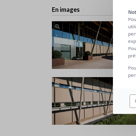
En images
Not
Pou
uti
per
exp
Pou
pré
Pou
per