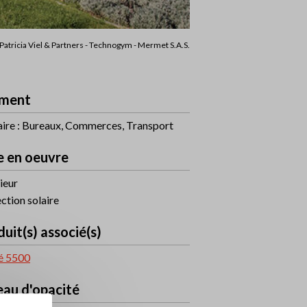
 Patricia Viel & Partners - Technogym - Mermet S.A.S.
ment
aire : Bureaux, Commerces, Transport
e en oeuvre
ieur
ction solaire
uit(s) associé(s)
é 5500
eau d'opacité