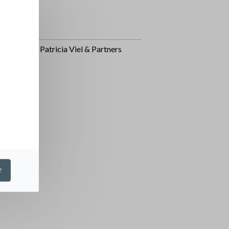
sparent
hitecte
io Citterio Patricia Viel & Partners
r