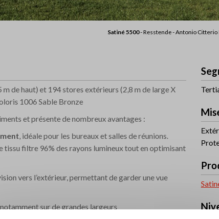
Satiné 5500
- Resstende - Antonio Citterio
Seg
5 m de haut) et 194 stores extérieurs (2,8 m de large X
Terti
 coloris 1006 Sable Bronze
Mis
timents et présente de nombreux avantages :
Extér
sement
, idéale pour les bureaux et salles de réunions.
Prote
le tissu filtre 96% des rayons lumineux tout en optimisant
Prod
ision vers l’extérieur, permettant de garder une vue
Satin
Niv
e, notamment sur de grandes largeurs