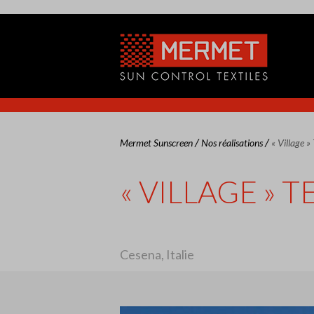
/
/
Mermet Sunscreen
Nos réalisations
« Village 
« VILLAGE »
Cesena, Italie