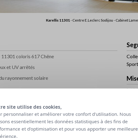
Karellis 11301
- Centre E.Leclerc Sodijou - Cabinet Lam
Seg
is 11301 coloris 617 Chêne
Colle
Spor
eux et UV arrêtés
Mis
 du rayonnement solaire
Intér
Prote
re site utilise des cookies,
Prod
r personnaliser et améliorer votre confort d'utilisation. Nous
lisons essentiellement les données statistiques à des fins de
Karel
formance et d'optimisation et pour vous apporter une meilleure
érience.
Niv