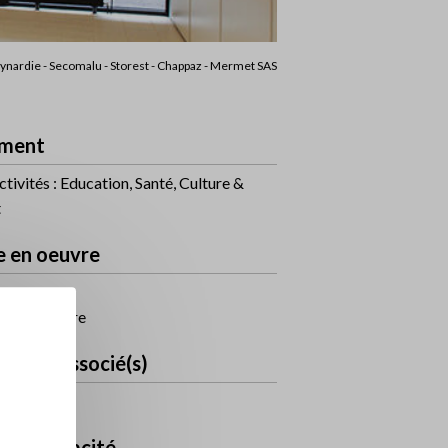
eynardie - Secomalu - Storest - Chappaz - Mermet SAS
ment
ctivités : Education, Santé, Culture &
t
e en oeuvre
ieur
ction solaire
uit(s) associé(s)
lis 11301
eau d'opacité