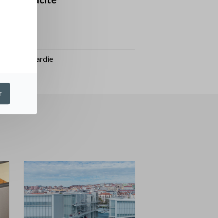
ltant
hitecte
net Lameynardie
r