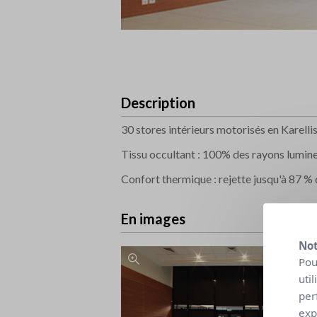
Description
30 stores intérieurs motorisés en Karell
Tissu occultant : 100% des rayons lumin
Confort thermique : rejette jusqu'à 87 %
En images
Not
Pou
uti
per
exp