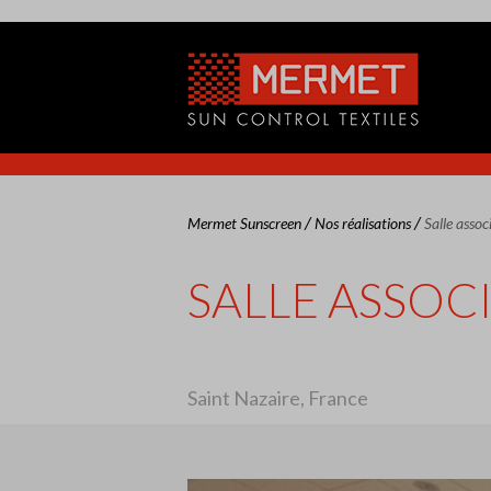
/
/
Mermet Sunscreen
Nos réalisations
Salle assoc
SALLE ASSOC
Saint Nazaire, France