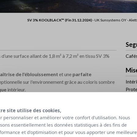
SV 3% KOOLBLACK™ (Fin 31.12.2024)
- UK Sunsystems OY - Alett
Seg
d’une surface allant de 1,8 m² à 7,2 m² en tissu SV 3%
Cafés
Mis
aîtrise de l'éblouissement
et une
parfaite
Intér
eptionnelle sur l'environnement grâce au coloris sombre
Prote
que
intérieur.
 pour respecter l'architecture du restaurant panoramique
Prod
re site utilise des cookies,
SV 3
r personnaliser et améliorer votre confort d'utilisation. Nous
lisons essentiellement les données statistiques à des fins de
Niv
formance et d'optimisation et pour vous apporter une meilleure