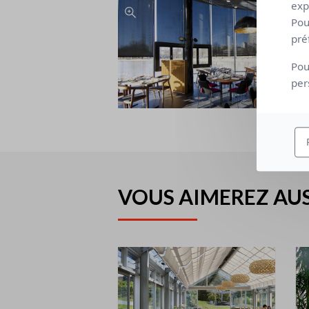
exp
Pou
pré
Pou
per
VOUS AIMEREZ AUS