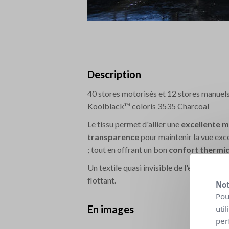
Description
40 stores motorisés et 12 stores manuels 
Koolblack™ coloris 3535 Charcoal
Le tissu permet d'allier une
excellente m
transparence
pour maintenir la vue exc
; tout en offrant un bon
confort thermi
Un textile quasi invisible de l'extérieur
flottant.
Not
Pou
En images
uti
per