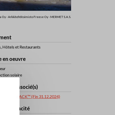
a Oy - Arkkitehtitoimisto Freese Oy - MERMET S.A.S.
ment
, Hôtels et Restaurants
e en oeuvre
ieur
ction solaire
uit(s) associé(s)
% KOOLBLACK™ (Fin 31.12.2024)
eau d'opacité