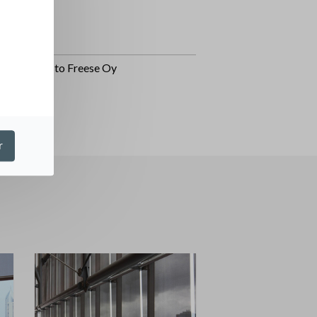
sparent
hitecte
tehtitoimisto Freese Oy
r