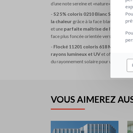
d’une note sereine et «nature» l’espace B
exp
Pou
-
S2 5% coloris 0210 Blanc Sable
: ce t
pré
la chaleur
grâce à la face blanche tournée
et une
parfaite maîtrise de l’éblouiss
Pou
face plus foncée orientée vers l’intérieur.
per
-
Flocké 11201 coloris 618 Missisipi, 
rayons lumineux et UV
et offre une occ
du rayonnement solaire pour un confort
VOUS AIMEREZ AUS