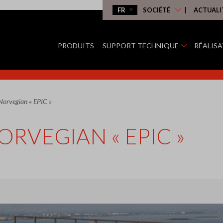
SOCIÉTÉ
ACTUALI
PRODUITS
SUPPORT TECHNIQUE
RÉALIS
Norvegian « EPIC »
RVEGIAN « EPIC »