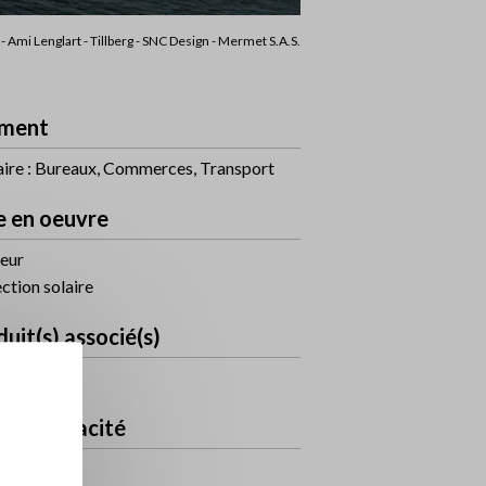
- Ami Lenglart - Tillberg - SNC Design - Mermet S.A.S.
ment
aire : Bureaux, Commerces, Transport
e en oeuvre
ieur
ction solaire
uit(s) associé(s)
ra
eau d'opacité
sparent