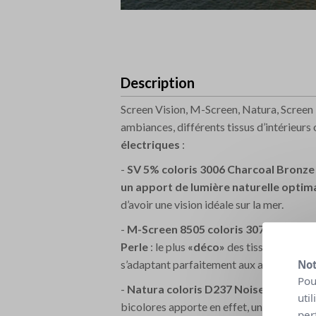
Description
Screen Vision, M-Screen, Natura, Screen 
ambiances, différents tissus d’intérieurs 
électriques
:
-
SV 5% coloris 3006 Charcoal Bronze 
un apport de lumière naturelle optim
d’avoir une vision idéale sur la mer.
-
M-Screen 8505 coloris 3071 Charcoal 
Perle
: le plus
«déco»
des tissus Mermet a
s’adaptant parfaitement aux ambiances f
Not
Pou
-
Natura coloris D237 Noisette
: ce tis
uti
bicolores apporte en effet, un aspect chin
per