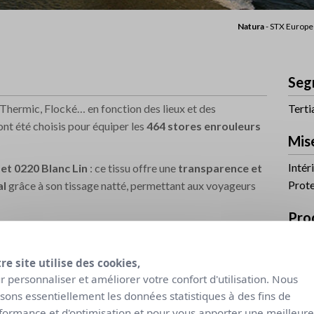
Natura
- STX Europe 
Seg
Thermic, Flocké… en fonction des lieux et des
Terti
ont été choisis pour équiper les
464 stores enrouleurs
Mis
Intér
et 0220 Blanc Lin
: ce tissu offre une
transparence et
Prote
al
grâce à son tissage natté, permettant aux voyageurs
Prod
Apricot, 2020 Lin, 0710 Perle Lin et 0207 Blanc
Natu
 été choisi dans des tons discrets et élégants,
eutrées des différents bars du paquebot.
re site utilise des cookies,
Niv
r personnaliser et améliorer votre confort d'utilisation. Nous
su se différencie par son aspect 2 tons. L’utilisation de fils
lisons essentiellement les données statistiques à des fins de
Tran
é inédit pour ce type de toile, et idéal pour compléter
formance et d'optimisation et pour vous apporter une meilleure