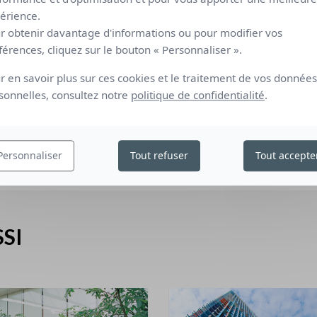
ien-Être.
érience.
r obtenir davantage d'informations ou pour modifier vos
issu double face offre une
protection maximale contre
férences, cliquez sur le bouton « Personnaliser ».
 vers l’extérieur qui réfléchit les rayonnements du soleil,
ement
conjuguée à une transparence optimale grâce à la
r en savoir plus sur ces cookies et le traitement de vos données
sonnelles, consultez notre
politique de confidentialité
.
617 Chêne et 606 Noir
: le tissu
arrête 100% des
ultation totale. Son envers acrylique blanc rejette 67 %
 thermique complémentaire.
Personnaliser
Tout refuser
Tout accepte
SI