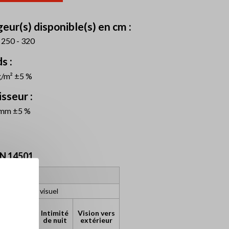
eur(s) disponible(s) en cm :
 250 - 320
s :
g/m² ±5 %
sseur :
 mm ±5 %
N 14501
rs optiques
s de confort visuel
ntrôle
Intimité
Vision vers
uissement
de nuit
extérieur