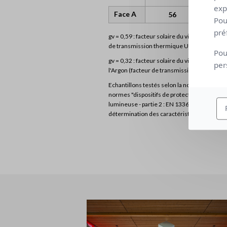
exp
Face A
56
Pou
pré
gv = 0,59 : facteur solaire du vitrage de réf
de transmission thermique U = 1,2 W/m² K).
Pou
gv = 0,32 : facteur solaire du vitrage de réf
per
l'Argon (facteur de transmission thermique
Echantillons testés selon la norme EN 1450
normes "dispositifs de protection solaire com
lumineuse - partie 2 : EN 13363-2 méthode d
détermination des caractéristiques lumineus