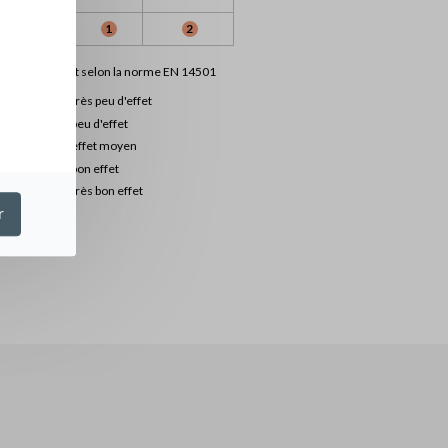
0
1
2
ation de confort selon la norme EN 14501
0
très peu d'effet
1
peu d'effet
2
effet moyen
3
bon effet
4
très bon effet
r