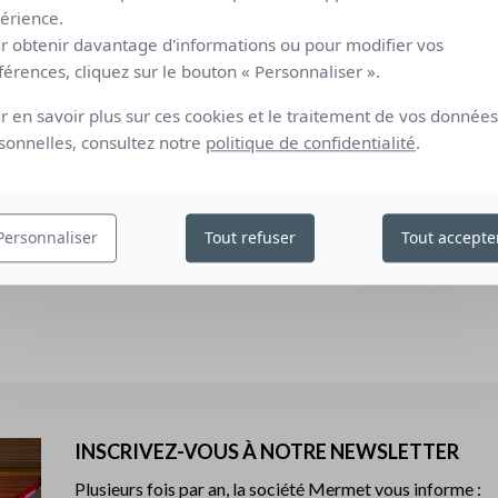
érience.
0.36
0.18
25
1
2
2
r obtenir davantage d'informations ou pour modifier vos
férences, cliquez sur le bouton « Personnaliser ».
érence (C), double vitrage 4/16/4 peu émissif rempli à l'Argon (facteur
Classific
r en savoir plus sur ces cookies et le traitement de vos données
érence (D), double vitrage réfléchissant 4/16/4 peu émissif rempli à
sonnelles, consultez notre
politique de confidentialité
.
 U = 1,1W/m² K).
0 fixant les méthodes de mesure et de calcul en référence aux
binés à un vitrage - calcul du facteur de transmission solaire et
étaillée" et la norme EN 410 "verre dans la construction
Personnaliser
Tout refuser
Tout accepte
es et solaires des vitrages".
INSCRIVEZ-VOUS À NOTRE NEWSLETTER
Plusieurs fois par an, la société Mermet vous informe :