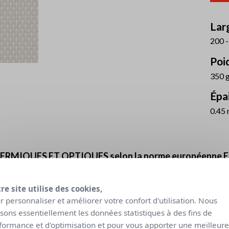
Larg
200 -
Poid
350 
Épai
0.45
RMIQUES ET OPTIQUES selon la norme européenne E
leurs thermiques
Valeu
re site utilise des cookies,
Tissu + Vitrage
Classe
r personnaliser et améliorer votre confort d'utilisation. Nous
gtot intérieur
Tv
Utilisation
lisons essentiellement les données statistiques à des fins de
Co
lumière
éblo
C
D
naturelle
formance et d'optimisation et pour vous apporter une meilleure
v = 0,59
gv = 0,32