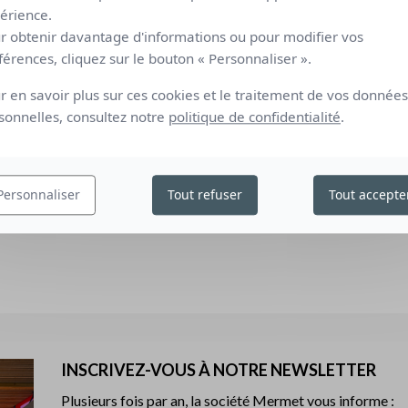
érience.
0.39
0.26
13
1
2
2
r obtenir davantage d'informations ou pour modifier vos
férences, cliquez sur le bouton « Personnaliser ».
érence (C), double vitrage 4/16/4 peu émissif rempli à l'Argon (facteur
Classific
r en savoir plus sur ces cookies et le traitement de vos données
érence (D), double vitrage réfléchissant 4/16/4 peu émissif rempli à
sonnelles, consultez notre
politique de confidentialité
.
 U = 1,1W/m² K).
0 fixant les méthodes de mesure et de calcul en référence aux
binés à un vitrage - calcul du facteur de transmission solaire et
étaillée" et la norme EN 410 "verre dans la construction
Personnaliser
Tout refuser
Tout accepte
es et solaires des vitrages".
INSCRIVEZ-VOUS À NOTRE NEWSLETTER
Plusieurs fois par an, la société Mermet vous informe :