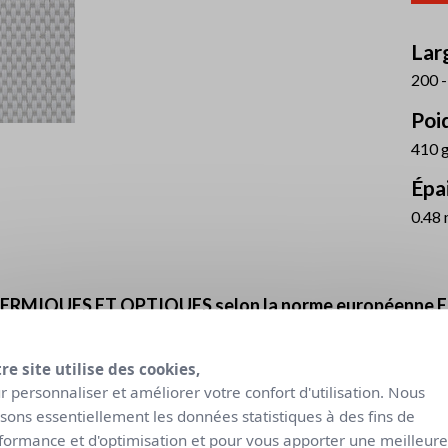
Larg
200 -
Poid
410 
Épai
0.48
RMIQUES ET OPTIQUES selon la norme européenne E
leurs thermiques
Valeu
re site utilise des cookies,
Tissu + Vitrage
Classe
r personnaliser et améliorer votre confort d'utilisation. Nous
gtot intérieur
Tv
Utilisation
lisons essentiellement les données statistiques à des fins de
Co
lumière
éblo
C
D
naturelle
formance et d'optimisation et pour vous apporter une meilleure
v = 0,59
gv = 0,32