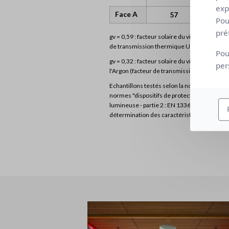
exp
Face A
57
Pou
pré
gv = 0,59 : facteur solaire du vitrage de réf
de transmission thermique U = 1,2 W/m² K).
Pou
gv = 0,32 : facteur solaire du vitrage de réf
per
l'Argon (facteur de transmission thermique
Echantillons testés selon la norme EN 1450
normes "dispositifs de protection solaire com
lumineuse - partie 2 : EN 13363-2 méthode d
détermination des caractéristiques lumineus