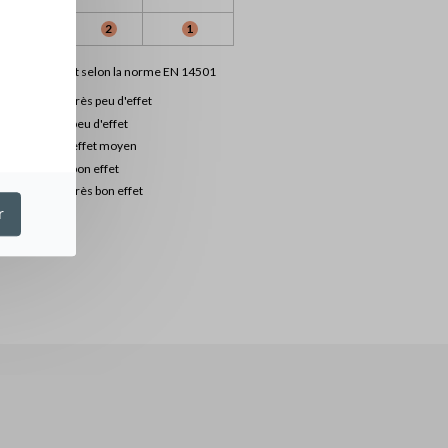
1
2
1
ation de confort selon la norme EN 14501
0
très peu d'effet
1
peu d'effet
2
effet moyen
3
bon effet
4
très bon effet
r