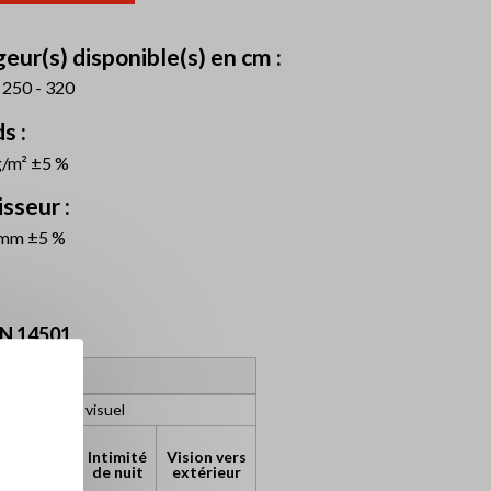
eur(s) disponible(s) en cm :
 250 - 320
s :
g/m² ±5 %
sseur :
 mm ±5 %
N 14501
rs optiques
s de confort visuel
ntrôle
Intimité
Vision vers
uissement
de nuit
extérieur