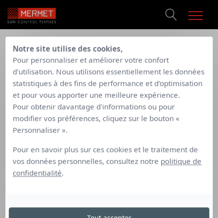
PRODUITS
SUPPORT TECHNIQUE
Notre site utilise des cookies,
/
/
Mermet Sunscreen
Actualités
Sublimez vos pergolas avec les tissus qui
Pour personnaliser et améliorer votre confort
RÉALISATIONS
font toute la différence !
d'utilisation. Nous utilisons essentiellement les données
DOCUMENTATIONS
statistiques à des fins de performance et d'optimisation
CONTACT
SUBLIMEZ VOS PERGOLAS
et pour vous apporter une meilleure expérience.
Pour obtenir davantage d'informations ou pour
AVEC LES TISSUS QUI FONT
modifier vos préférences, cliquez sur le bouton «
TOUTE LA DIFFÉRENCE !
Personnaliser ».
Pour en savoir plus sur ces cookies et le traitement de
vos données personnelles, consultez notre
politique de
Publié le : vendredi 27 février 2026
confidentialité
.
AddThis est désactivé.
Autoriser
Produit en vogue, la pergola est devenue un élément
Tout accepter