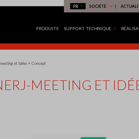
SOCIÉTÉ
ACTUALI
PRODUITS
SUPPORT TECHNIQUE
RÉALIS
meeting et Idées + Concept
ERJ-MEETING ET IDÉE