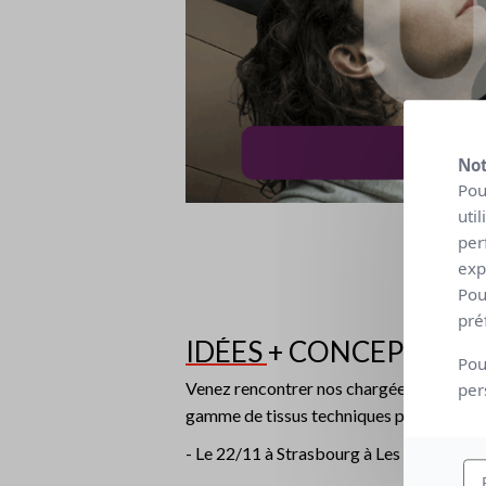
Not
Pou
uti
per
exp
Pou
pré
IDÉES + CONCEPT
Pou
Venez rencontrer nos chargées de prescr
per
gamme de tissus techniques pour protecti
- Le 22/11 à Strasbourg à Les Haras