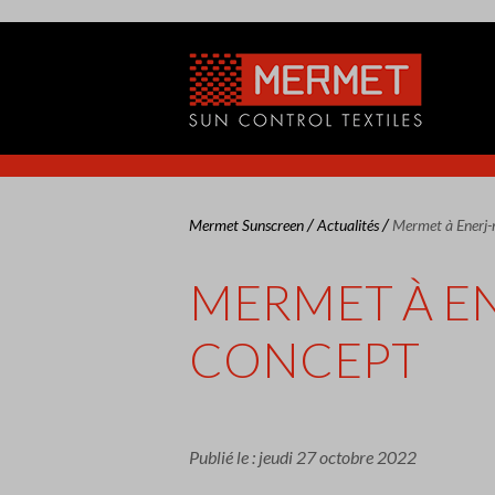
/
/
Mermet Sunscreen
Actualités
Mermet à Enerj-
MERMET À EN
CONCEPT
Publié le : jeudi 27 octobre 2022