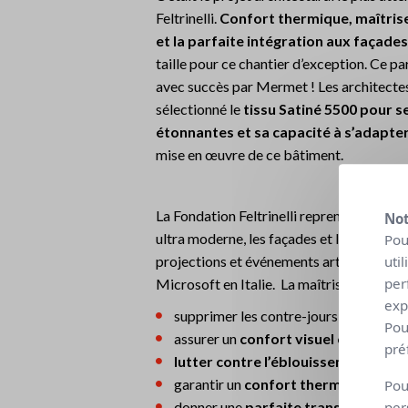
Feltrinelli.
Confort thermique, maîtrise
et la parfaite intégration aux façades
taille pour ce chantier d’exception. Ce pa
avec succès par Mermet ! Les architectes
sélectionné le
tissu Satiné 5500 pour 
étonnantes et sa capacité à s’adapte
mise en œuvre de ce bâtiment.
La Fondation Feltrinelli reprend tous les
Not
ultra moderne, les façades et la toiture 
Pou
uti
projections et événements artistiques, mai
per
Microsoft en Italie. La maîtrise de la lu
exp
supprimer les contre-jours dans les b
Pou
assurer un
confort visuel optimal
aux
pré
lutter contre l’éblouissement
causés
garantir un
confort thermique
en pro
Pou
per
donner une
parfaite transparence a