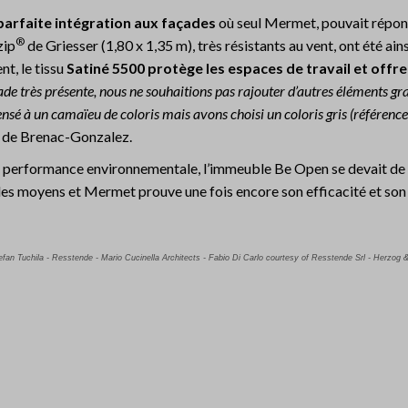
parfaite intégration aux façades
où seul Mermet, pouvait répond
®
zip
de Griesser (1,80 x 1,35 m), très résistants au vent, ont été ains
nt, le tissu
Satiné 5500 protège les espaces de travail et offr
çade très présente, nous ne souhaitions pas rajouter d’autres éléments gr
ensé à un camaïeu de coloris mais avons choisi un coloris
gris (référenc
é de Brenac-Gonzalez.
 la performance environnementale, l’immeuble Be Open se devait de 
e les moyens et Mermet prouve une fois encore son efficacité et son 
efan Tuchila - Resstende - Mario Cucinella Architects -
Fabio Di Carlo courtesy of Resstende Srl - Herzog &