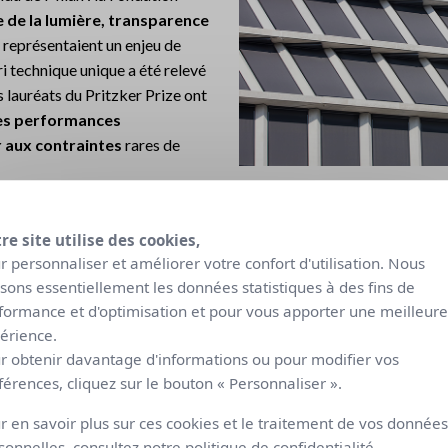
 de la lumière, transparence
représentaient un enjeu de
ri technique unique a été relevé
 lauréats du Pritzker Prize ont
ses performances
r aux contraintes
rares de
 codes des fermes typiques lombardes : étroites et allongées avec u
re site utilise des cookies,
sont entièrement vitrées. Le lieu propose sur 7 étages des espaces m
r personnaliser et améliorer votre confort d'utilisation. Nous
lisons essentiellement les données statistiques à des fins de
s aussi des bureaux, salles de réunion et salles de réception pour s
formance et d'optimisation et pour vous apporter une meilleure
mière s’avérait en conséquence d’une importance primordiale pour :
érience.
ureaux et notamment sur les écrans de projection,
r obtenir davantage d'informations ou pour modifier vos
 utilisateurs des salles,
férences, cliquez sur le bouton « Personnaliser ».
 par les reflets du soleil,
tégeant de la chaleur,
r en savoir plus sur ces cookies et le traitement de vos données
sonnelles, consultez notre
politique de confidentialité
.
vec une vision nette
sur ce quartier chargé d’histoire dont l’arch