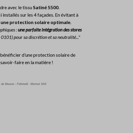
re avec le tissu
Satiné 5500
.
i installés sur les 4 façades. En évitant à
e une protection solaire optimale
.
aphiques :
une parfaite intégration des stores
e 0101)
pour sa discrétion et sa neutralité..."
bénéficier d’une protection solaire de
savoir-faire en la matière !
 de Meuron - Feltrinelli
- Mermet SAS