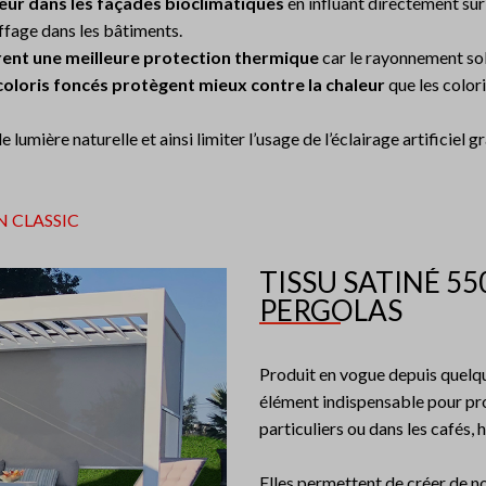
jeur dans les façades bioclimatiques
en influant directement su
auffage dans les bâtiments.
frent une meilleure protection thermique
car le rayonnement sola
coloris foncés protègent mieux contre la chaleur
que les color
e lumière naturelle et ainsi limiter l’usage de l’éclairage artificiel 
N CLASSIC
TISSU SATINÉ 55
PERGOLAS
Produit en vogue depuis quelqu
élément indispensable pour profi
particuliers ou dans les cafés, 
Elles permettent de créer de n