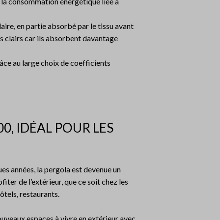
r la consommation énergétique liée à
ire, en partie absorbé par le tissu avant
is clairs car ils absorbent davantage
grâce au large choix de coefficients
00, IDÉAL POUR LES
es années, la pergola est devenue un
ter de l’extérieur, que ce soit chez les
hôtels, restaurants.
ouveaux espaces à vivre en extérieur avec