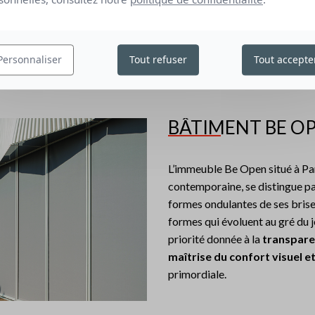
 degrés, équipées de fenêtres trapézoïdales représentaient une diffi
 ZIP du fabricant Resstende, équipés du tissu Satiné 5500
col
Personnaliser
Tout refuser
Tout accepte
BÂTIMENT BE O
L’immeuble Be Open situé à Par
contemporaine, se distingue par
formes ondulantes de ses brise
formes qui évoluent au gré du jou
priorité donnée à la
transparen
maîtrise du confort visuel e
primordiale.